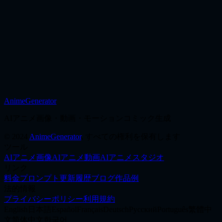
らです。
ページを開く
AnimeGenerator
制作を始める
AIアニメ画像・動画・モーションコミック生成
©
2024
AnimeGenerator
,
すべての権利を保有します
ツール
AIアニメ画像
AIアニメ動画
AIアニメスタジオ
リンク
料金
プロンプト
更新履歴
ブログ
作品例
法的情報
プライバシーポリシー
利用規約
English
日本語
Español
Français
Deutsch
Русский
Português
繁體中
文
简体中文
한국어