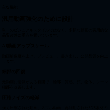
主な機能
汎用動画強化のために設計
単一のビジュアルスタイルではなく、多様な動画の実用的な
品質改善に重点を置いています。
AI動画アップスケール
動画解像度を上げ、プレビュー、書き出し、公開品質を向上
します。
細部の回復
元動画に情報がある範囲で、輪郭、質感、顔、物体、シーン
細部を改善します。
圧縮ノイズの軽減
強く圧縮された動画、スマホ動画、再利用されたSNS素材の