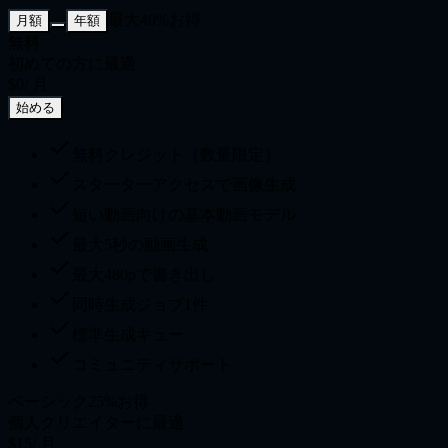
最大40%お得
月額
年額
無料
初めての方に最適
$0
/ 月
始める
無料クレジット（数量限定）
スターターアクセスで画像生成
短い動画向けの基本動画モデル
最大5秒の動画生成
最大480pで書き出し
同時生成ジョブ1件
標準生成キュー
コミュニティサポート
ベーシック
25%お得
個人クリエイターに最適
$15
/ 月