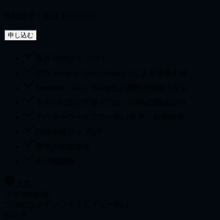
年額請求：合計 $180 USD
申し込む
毎月2,000クレジット
GPT Image 2 / Nano Banana 2による画像生成
Seedance、Veo、Klingなど複数の動画モデル
モデルに応じて最大720p / 1080pの動画出力
アバターワークフロー向け音声・動画同期
同時生成ジョブ2件
標準の生成速度
非公開動画
人気
プロ
30%お得
プロのコンテンツクリエイター向け
$35
/ 月