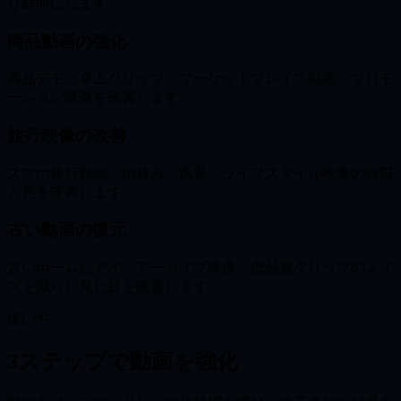
り鮮明にします。
商品動画の強化
商品デモ、卓上クリップ、マーケットプレイス動画、プロモ
ーション映像を改善します。
旅行映像の改善
スマホ旅行動画、街並み、風景、ライフスタイル映像の細部
と色を改善します。
古い動画の復元
古いホームビデオ、アーカイブ映像、低品質クリップのノイ
ズを減らし見た目を改善します。
使い方
3ステップで動画を強化