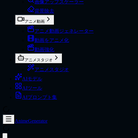
画像アップスケーラー
背景除去
アニメ動画
アニメ動画ジェネレーター
動画をアニメ化
動画強化
アニメスタジオ
アニメスタジオ
AIモデル
AIツール
AIプロンプト集
AnimeGenerator