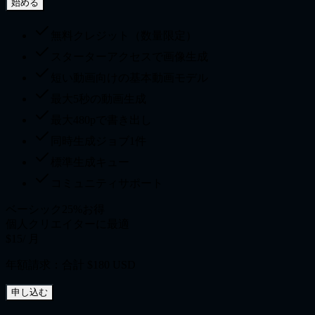
始める
無料クレジット（数量限定）
スターターアクセスで画像生成
短い動画向けの基本動画モデル
最大5秒の動画生成
最大480pで書き出し
同時生成ジョブ1件
標準生成キュー
コミュニティサポート
ベーシック
25%お得
個人クリエイターに最適
$15
/ 月
年額請求：合計 $180 USD
申し込む