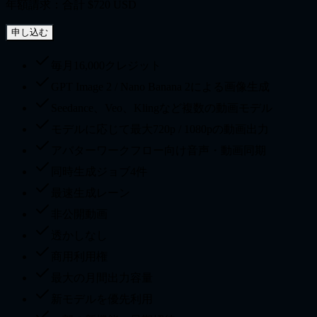
年額請求：合計 $720 USD
申し込む
毎月16,000クレジット
GPT Image 2 / Nano Banana 2による画像生成
Seedance、Veo、Klingなど複数の動画モデル
モデルに応じて最大720p / 1080pの動画出力
アバターワークフロー向け音声・動画同期
同時生成ジョブ4件
最速生成レーン
非公開動画
透かしなし
商用利用権
最大の月間出力容量
新モデルを優先利用