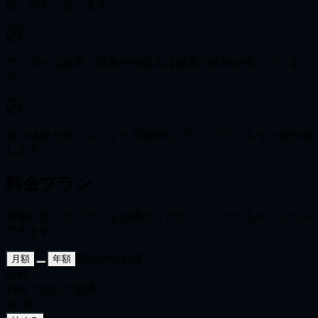
御しやすくなります。
アバターは縦長、部屋や街並みは横長の比率が向いていま
す。
近い結果が出たら、より具体的なプロンプトでもう一度生成
します。
料金プラン
用途に合ったプランをお選びください。いつでもキャンセル
できます。
最大40%お得
月額
年額
無料
初めての方に最適
$0
/ 月