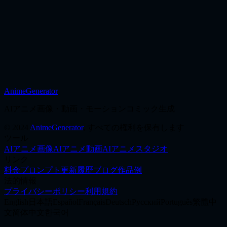
今すぐ試す
AnimeGenerator
制作を始める
AIアニメ画像・動画・モーションコミック生成
©
2024
AnimeGenerator
,
すべての権利を保有します
ツール
AIアニメ画像
AIアニメ動画
AIアニメスタジオ
リンク
料金
プロンプト
更新履歴
ブログ
作品例
法的情報
プライバシーポリシー
利用規約
English
日本語
Español
Français
Deutsch
Русский
Português
繁體中
文
简体中文
한국어