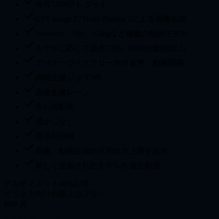
毎月7,000クレジット
GPT Image 2 / Nano Banana 2による画像生成
Seedance、Veo、Klingなど複数の動画モデル
モデルに応じて最大720p / 1080pの動画出力
アバターワークフロー向け音声・動画同期
同時生成ジョブ3件
高速生成レーン
非公開動画
透かしなし
商用利用権
画像・動画生成の月間出力上限を拡大
新しく追加されたモデルを優先利用
アルティメット
40%お得
ビジネス向けの最上位プラン
$60
/ 月