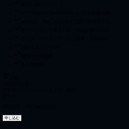
毎月2,000クレジット
GPT Image 2 / Nano Banana 2による画像生成
Seedance、Veo、Klingなど複数の動画モデル
モデルに応じて最大720p / 1080pの動画出力
アバターワークフロー向け音声・動画同期
同時生成ジョブ2件
標準の生成速度
非公開動画
人気
プロ
30%お得
プロのコンテンツクリエイター向け
$35
/ 月
年額請求：合計 $420 USD
申し込む