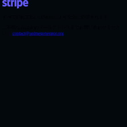
すべてのお支払いはStripeにより安全に処理されます。
ご不明な点は次のメールアドレスまでお問い合わせくださ
い：
contact@animegenerator.org
What does AI Background Remover do?
It detects the main subject in your uploaded image and creates a
clean cutout that can be reused in design, social, product, profile, or
presentation workflows.
What images can I use it for?
It works for portraits, product photos, graphics, stickers, profile
images, marketing visuals, and many everyday images with a clear