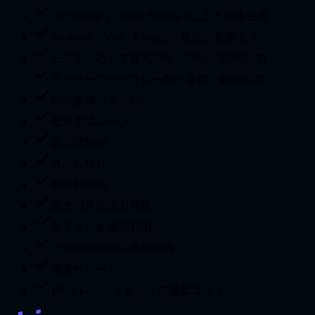
GPT Image 2 / Nano Banana 2による画像生成
Seedance、Veo、Klingなど複数の動画モデル
モデルに応じて最大720p / 1080pの動画出力
アバターワークフロー向け音声・動画同期
同時生成ジョブ4件
最速生成レーン
非公開動画
透かしなし
商用利用権
最大の月間出力容量
新モデルを優先利用
一部の新機能へ早期招待
優先サポート
100クレジットあたりの最低コスト