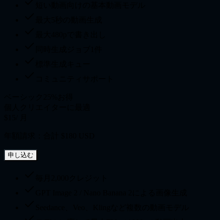
短い動画向けの基本動画モデル
最大5秒の動画生成
最大480pで書き出し
同時生成ジョブ1件
標準生成キュー
コミュニティサポート
ベーシック
25%お得
個人クリエイターに最適
$15
/ 月
年額請求：合計 $180 USD
申し込む
毎月2,000クレジット
GPT Image 2 / Nano Banana 2による画像生成
Seedance、Veo、Klingなど複数の動画モデル