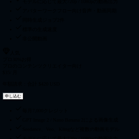
モデルに応じて最大720p / 1080pの動画出力
アバターワークフロー向け音声・動画同期
同時生成ジョブ2件
標準の生成速度
非公開動画
人気
プロ
30%お得
プロのコンテンツクリエイター向け
$35
/ 月
年額請求：合計 $420 USD
申し込む
毎月7,000クレジット
GPT Image 2 / Nano Banana 2による画像生成
Seedance、Veo、Klingなど複数の動画モデル
モデルに応じて最大720p / 1080pの動画出力