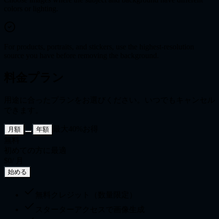
colors or lighting.
For products, portraits, and stickers, use the highest-resolution
source you have before removing the background.
料金プラン
用途に合ったプランをお選びください。いつでもキャンセル
できます。
最大40%お得
月額
年額
無料
初めての方に最適
$0
/ 月
始める
無料クレジット（数量限定）
スターターアクセスで画像生成