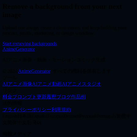
今すぐ試す
Remove a background from your next
image
Upload one image, create a clean cutout, and keep building your
product, profile, marketing, or design workflow.
Start removing backgrounds
AnimeGenerator
AIアニメ画像・動画・モーションコミック生成
©
2024
AnimeGenerator
,
すべての権利を保有します
ツール
AIアニメ画像
AIアニメ動画
AIアニメスタジオ
リンク
料金
プロンプト
更新履歴
ブログ
作品例
法的情報
プライバシーポリシー
利用規約
English
日本語
Español
Français
Deutsch
Русский
Português
繁體中
文
简体中文
한국어
掲載メディア