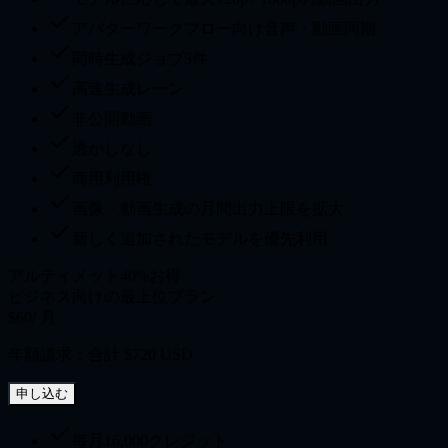
アバターワークフロー向け音声・動画同期
同時生成ジョブ3件
高速生成レーン
非公開動画
透かしなし
商用利用権
画像・動画生成の月間出力上限を拡大
新しく追加されたモデルを優先利用
アルティメット
40%お得
ビジネス向けの最上位プラン
$60
/ 月
年額請求：合計 $720 USD
申し込む
毎月16,000クレジット