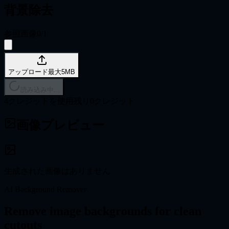
背景除去
参照画像
0
/
1
アップロード
最大5MB
読み込み中...
4クレジットを使用
残り0クレジット
画像プレビュー
生成された画像はありません
AI Background Remover
Remove image backgrounds for clean
cutouts