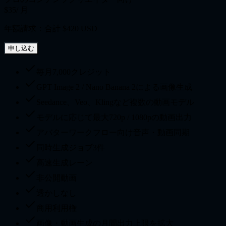
$35
/ 月
年額請求：合計 $420 USD
申し込む
毎月7,000クレジット
GPT Image 2 / Nano Banana 2による画像生成
Seedance、Veo、Klingなど複数の動画モデル
モデルに応じて最大720p / 1080pの動画出力
アバターワークフロー向け音声・動画同期
同時生成ジョブ3件
高速生成レーン
非公開動画
透かしなし
商用利用権
画像・動画生成の月間出力上限を拡大