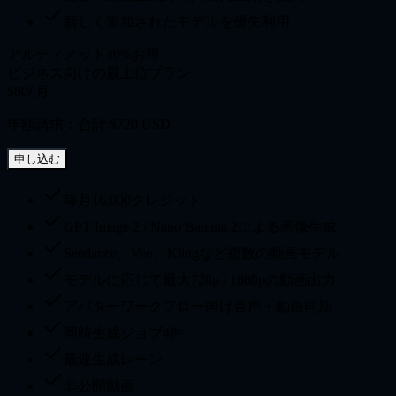
新しく追加されたモデルを優先利用
アルティメット
40%お得
ビジネス向けの最上位プラン
$60
/ 月
年額請求：合計 $720 USD
申し込む
毎月16,000クレジット
GPT Image 2 / Nano Banana 2による画像生成
Seedance、Veo、Klingなど複数の動画モデル
モデルに応じて最大720p / 1080pの動画出力
アバターワークフロー向け音声・動画同期
同時生成ジョブ4件
最速生成レーン
非公開動画