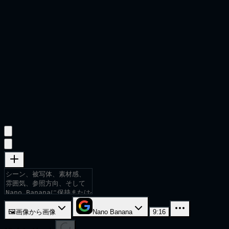
🖼
画像から画像
Nano Banana
9:16