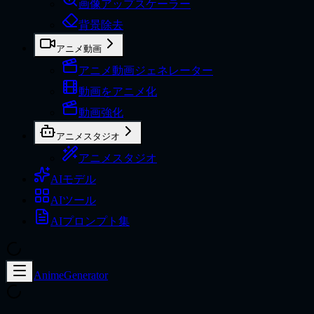
画像アップスケーラー
背景除去
アニメ動画
アニメ動画ジェネレーター
動画をアニメ化
動画強化
アニメスタジオ
アニメスタジオ
AIモデル
AIツール
AIプロンプト集
AnimeGenerator