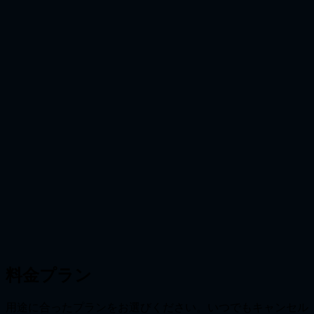
料金プラン
用途に合ったプランをお選びください。いつでもキャンセル