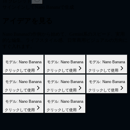
18
クレジット
サインインしてNano Bananaで生成
アイデアを見る
Nano Bananaの作例から始めて、Gemini系のスピード、実用
的な編集、ライフスタイル感、日常商用ビジュアルの方向に
すぐ入れます。
モデル
:
Nano Banana
モデル
:
Nano Banana
モデル
:
Nano Banana
クリックして使用
クリックして使用
クリックして使用
モデル
:
Nano Banana
モデル
:
Nano Banana
モデル
:
Nano Banana
クリックして使用
クリックして使用
クリックして使用
モデル
:
Nano Banana
モデル
:
Nano Banana
クリックして使用
クリックして使用