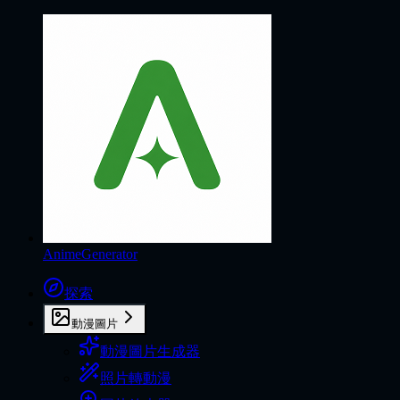
AnimeGenerator
探索
動漫圖片
動漫圖片生成器
照片轉動漫