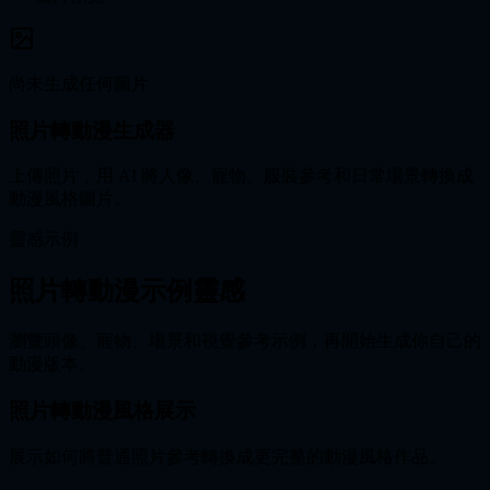
尚未生成任何圖片
照片轉動漫生成器
上傳照片，用 AI 將人像、寵物、服裝參考和日常場景轉換成
動漫風格圖片。
靈感示例
照片轉動漫示例靈感
瀏覽頭像、寵物、場景和視覺參考示例，再開始生成你自己的
動漫版本。
照片轉動漫風格展示
展示如何將普通照片參考轉換成更完整的動漫風格作品。