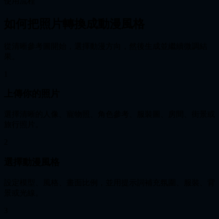
使用流程
如何把照片轉換成動漫風格
從清晰參考圖開始，選擇動漫方向，然後生成並繼續微調結
果。
1
上傳你的照片
選擇清晰的人像、寵物照、角色參考、服裝圖、房間、街景或
旅行照片。
2
選擇動漫風格
設定模型、風格、畫面比例，並用提示詞補充氛圍、服裝、背
景或光線。
3