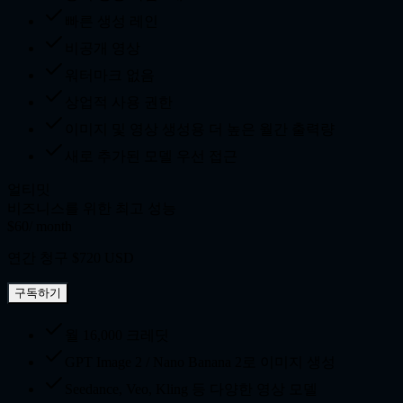
빠른 생성 레인
비공개 영상
워터마크 없음
상업적 사용 권한
이미지 및 영상 생성용 더 높은 월간 출력량
새로 추가된 모델 우선 접근
얼티밋
비즈니스를 위한 최고 성능
$60
/ month
연간 청구 $720 USD
구독하기
월 16,000 크레딧
GPT Image 2 / Nano Banana 2로 이미지 생성
Seedance, Veo, Kling 등 다양한 영상 모델