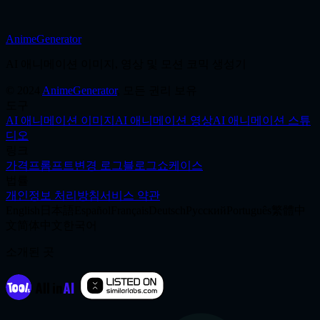
AnimeGenerator
제작 시작
AI 애니메이션 이미지, 영상 및 모션 코믹 생성기
©
2024
AnimeGenerator
,
모든 권리 보유
도구
AI 애니메이션 이미지
AI 애니메이션 영상
AI 애니메이션 스튜
디오
링크
가격
프롬프트
변경 로그
블로그
쇼케이스
법률
개인정보 처리방침
서비스 약관
English
日本語
Español
Français
Deutsch
Русский
Português
繁體中
文
简体中文
한국어
소개된 곳