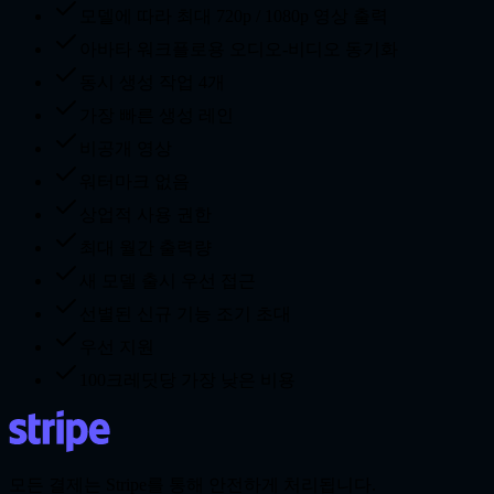
모델에 따라 최대 720p / 1080p 영상 출력
아바타 워크플로용 오디오-비디오 동기화
동시 생성 작업 4개
가장 빠른 생성 레인
비공개 영상
워터마크 없음
상업적 사용 권한
최대 월간 출력량
새 모델 출시 우선 접근
선별된 신규 기능 조기 초대
우선 지원
100크레딧당 가장 낮은 비용
모든 결제는 Stripe를 통해 안전하게 처리됩니다.