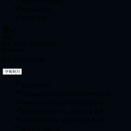
동시 생성 작업 2개
일반 생성 속도
비공개 영상
인기
프로
전문 콘텐츠 크리에이터용
$35
/ month
연간 청구 $420 USD
구독하기
월 7,000 크레딧
GPT Image 2 / Nano Banana 2로 이미지 생성
Seedance, Veo, Kling 등 다양한 영상 모델
모델에 따라 최대 720p / 1080p 영상 출력
아바타 워크플로용 오디오-비디오 동기화
동시 생성 작업 3개