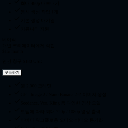
최대 480p 내보내기
동시 생성 작업 1개
기본 생성 대기열
커뮤니티 지원
베이직
개인 크리에이터에게 적합
$15
/ month
연간 청구 $180 USD
구독하기
월 2,000 크레딧
GPT Image 2 / Nano Banana 2로 이미지 생성
Seedance, Veo, Kling 등 다양한 영상 모델
모델에 따라 최대 720p / 1080p 영상 출력
아바타 워크플로용 오디오-비디오 동기화