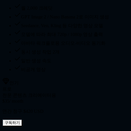
월 2,000 크레딧
GPT Image 2 / Nano Banana 2로 이미지 생성
Seedance, Veo, Kling 등 다양한 영상 모델
모델에 따라 최대 720p / 1080p 영상 출력
아바타 워크플로용 오디오-비디오 동기화
동시 생성 작업 2개
일반 생성 속도
비공개 영상
인기
프로
전문 콘텐츠 크리에이터용
$35
/ month
연간 청구 $420 USD
구독하기