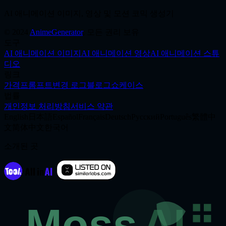
제작 시작
AI 애니메이션 이미지, 영상 및 모션 코믹 생성기
©
2024
AnimeGenerator
,
모든 권리 보유
도구
AI 애니메이션 이미지
AI 애니메이션 영상
AI 애니메이션 스튜
디오
링크
가격
프롬프트
변경 로그
블로그
쇼케이스
법률
개인정보 처리방침
서비스 약관
English
日本語
Español
Français
Deutsch
Русский
Português
繁體中
文
简体中文
한국어
소개된 곳