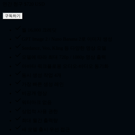
연간 청구 $720 USD
구독하기
월 16,000 크레딧
GPT Image 2 / Nano Banana 2로 이미지 생성
Seedance, Veo, Kling 등 다양한 영상 모델
모델에 따라 최대 720p / 1080p 영상 출력
아바타 워크플로용 오디오-비디오 동기화
동시 생성 작업 4개
가장 빠른 생성 레인
비공개 영상
워터마크 없음
상업적 사용 권한
최대 월간 출력량
새 모델 출시 우선 접근