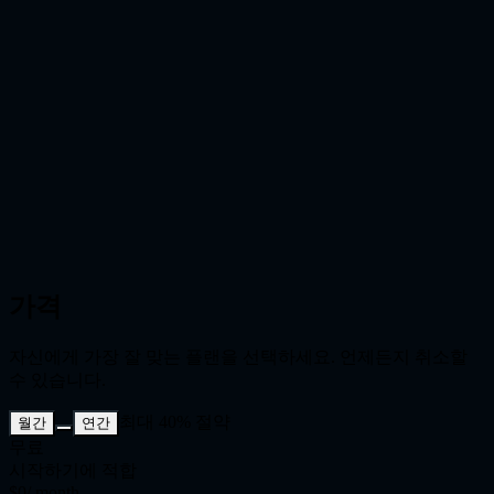
다중 이미지 배치 생성
한 번에 여러 출력을 생성해 스타일 방향을 비교하고 최적의
결과를 더 빠르게 선택하세요.
영감 프롬프트 워크플로
예시 카드로 프롬프트를 즉시 불러오고, 크레딧을 쓰기 전에
수정하세요.
가격
자신에게 가장 잘 맞는 플랜을 선택하세요. 언제든지 취소할
수 있습니다.
최대 40% 절약
월간
연간
무료
시작하기에 적합
$0
/ month