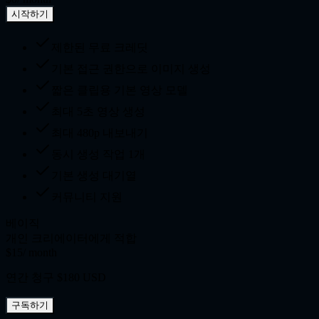
시작하기
제한된 무료 크레딧
기본 접근 권한으로 이미지 생성
짧은 클립용 기본 영상 모델
최대 5초 영상 생성
최대 480p 내보내기
동시 생성 작업 1개
기본 생성 대기열
커뮤니티 지원
베이직
개인 크리에이터에게 적합
$15
/ month
연간 청구 $180 USD
구독하기