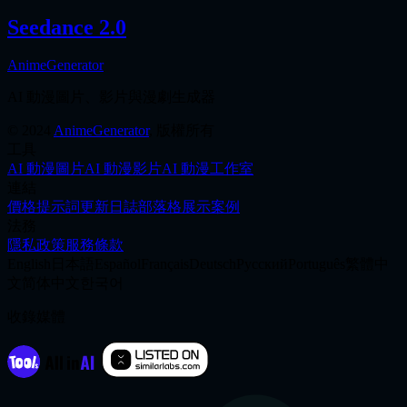
Seedance 2.0
AnimeGenerator
AI 動漫圖片、影片與漫劇生成器
©
2024
AnimeGenerator
,
版權所有
工具
AI 動漫圖片
AI 動漫影片
AI 動漫工作室
連結
價格
提示詞
更新日誌
部落格
展示案例
法務
隱私政策
服務條款
English
日本語
Español
Français
Deutsch
Русский
Português
繁體中
文
简体中文
한국어
收錄媒體