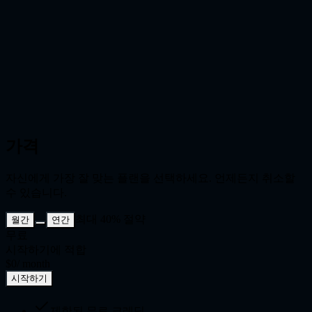
같은 원본 이미지를 유지한 채 여러 편집 방향을 시험하고 최
종 버전을 비교할 수 있습니다。
디자인, 이커머스, 콘텐츠 작업에 적합
상품 이미지 보정, 마케팅 수정, 콘셉트 정리, 썸네일 업데이트,
빠른 크리에이티브 변형 제작에 활용할 수 있습니다.
가격
자신에게 가장 잘 맞는 플랜을 선택하세요. 언제든지 취소할
수 있습니다.
최대 40% 절약
월간
연간
무료
시작하기에 적합
$0
/ month
시작하기
제한된 무료 크레딧