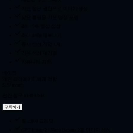
기본 접근 권한으로 이미지 생성
짧은 클립용 기본 영상 모델
최대 5초 영상 생성
최대 480p 내보내기
동시 생성 작업 1개
기본 생성 대기열
커뮤니티 지원
베이직
개인 크리에이터에게 적합
$15
/ month
연간 청구 $180 USD
구독하기
월 2,000 크레딧
GPT Image 2 / Nano Banana 2로 이미지 생성