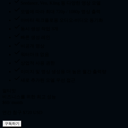
Seedance, Veo, Kling 등 다양한 영상 모델
모델에 따라 최대 720p / 1080p 영상 출력
아바타 워크플로용 오디오-비디오 동기화
동시 생성 작업 3개
빠른 생성 레인
비공개 영상
워터마크 없음
상업적 사용 권한
이미지 및 영상 생성용 더 높은 월간 출력량
새로 추가된 모델 우선 접근
얼티밋
비즈니스를 위한 최고 성능
$60
/ month
연간 청구 $720 USD
구독하기