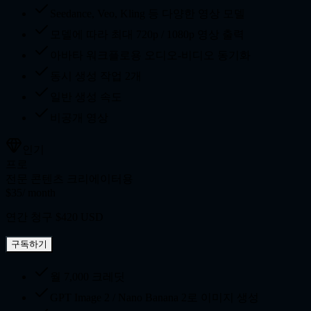
Seedance, Veo, Kling 등 다양한 영상 모델
모델에 따라 최대 720p / 1080p 영상 출력
아바타 워크플로용 오디오-비디오 동기화
동시 생성 작업 2개
일반 생성 속도
비공개 영상
인기
프로
전문 콘텐츠 크리에이터용
$35
/ month
연간 청구 $420 USD
구독하기
월 7,000 크레딧
GPT Image 2 / Nano Banana 2로 이미지 생성