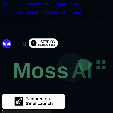
Tarifs
Prompts
Journal des versions
Blog
Showcase
Légal
Politique de confidentialité
Conditions d'utilisation
English
日本語
Español
Français
Deutsch
Русский
Português
繁體中
文
简体中文
한국어
Mis en avant par