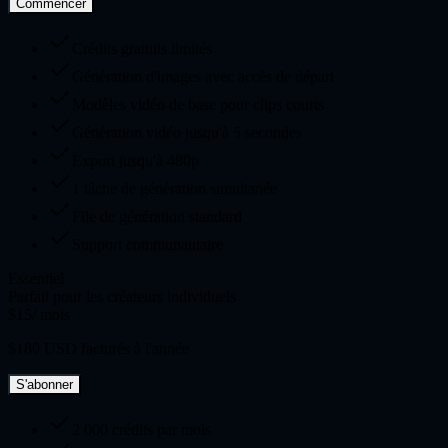
Commencer
Crédits gratuits limités
Génération d'images avec accès de départ
Modèles vidéo de base pour clips courts
Génération vidéo jusqu'à 5 secondes
Export jusqu'à 480p
1 tâche de génération simultanée
File de génération standard
Support communautaire
Essentiel
Parfait pour les créateurs individuels
$15
/ mois
$180 USD facturés à l'année
S'abonner
2 000 crédits par mois