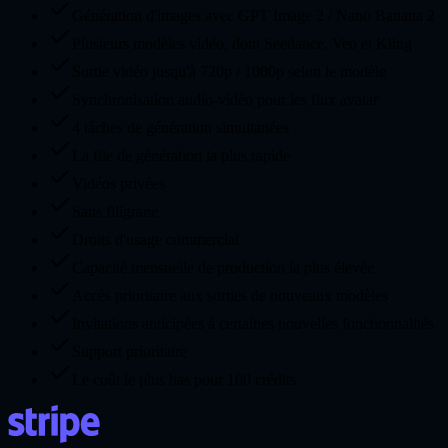
Génération d'images avec GPT Image 2 / Nano Banana 2
Plusieurs modèles vidéo, dont Seedance, Veo et Kling
Sortie vidéo jusqu'à 720p / 1080p selon le modèle
Synchronisation audio-vidéo pour les flux avatar
4 tâches de génération simultanées
La file de génération la plus rapide
Vidéos privées
Sans filigrane
Droits d'usage commercial
Capacité mensuelle de production la plus élevée
Accès prioritaire aux sorties de nouveaux modèles
Invitations anticipées à certaines nouvelles fonctionnalités
Support prioritaire
Le coût le plus bas pour 100 crédits