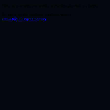
Tous les paiements sont traités de manière sécurisée par Stripe.
Si vous avez des questions, contactez-nous à
contact@animegenerator.org
Qu'est-ce que Nano Banana et quel est son lien avec
Google Gemini ?
Nano Banana peut être vu comme un workflow image plus léger et
plus rapide, dans un esprit proche de Gemini, utile pour générer et
retoucher des images du quotidien avec moins de friction.
Pour quoi Nano Banana est-il le plus utile ?
Nano Banana est particulièrement utile pour les brouillons rapides,
la retouche guidée par référence, les visuels de marque du quotidien,