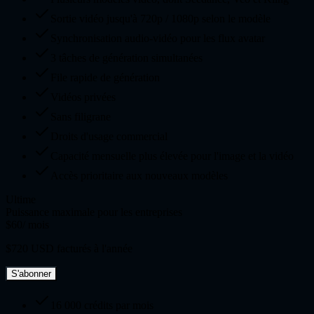
Sortie vidéo jusqu'à 720p / 1080p selon le modèle
Synchronisation audio-vidéo pour les flux avatar
3 tâches de génération simultanées
File rapide de génération
Vidéos privées
Sans filigrane
Droits d'usage commercial
Capacité mensuelle plus élevée pour l'image et la vidéo
Accès prioritaire aux nouveaux modèles
Ultime
Puissance maximale pour les entreprises
$60
/ mois
$720 USD facturés à l'année
S'abonner
16 000 crédits par mois