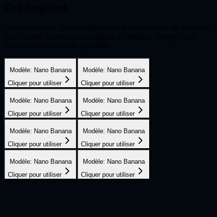
Get Inspired
Commencez avec des exemples Nano Banana centrés sur la vitesse
type Gemini, les retouches pratiques, l'esthétique lifestyle et les
visuels commerciaux du quotidien.
Modèle
:
Nano Banana
Modèle
:
Nano Banana
Cliquer pour utiliser
Cliquer pour utiliser
Modèle
:
Nano Banana
Modèle
:
Nano Banana
Cliquer pour utiliser
Cliquer pour utiliser
Modèle
:
Nano Banana
Modèle
:
Nano Banana
Cliquer pour utiliser
Cliquer pour utiliser
Modèle
:
Nano Banana
Modèle
:
Nano Banana
Cliquer pour utiliser
Cliquer pour utiliser