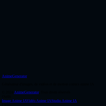
Image vers image
Commencez à partir d'une référence lorsque l'édition contrôlée et le
restylage sont prioritaires.
Ouvrir la page
AnimeGenerator
Commencer à créer
Générateur d'images, de vidéos et de motion comics anime IA
©
2024
AnimeGenerator
,
Tous droits réservés
Outils
Image Anime IA
Vidéo Anime IA
Studio Anime IA
Liens