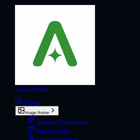
AnimeGenerator
Explorer
Image Anime
Générateur d'images anime
Photo vers Anime
Améliorateur d'image