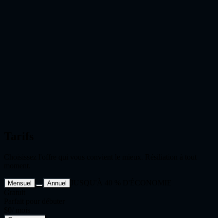
Tarifs
Choisissez l'offre qui vous convient le mieux. Résiliation à tout
moment.
JUSQU'À 40 % D'ÉCONOMIE
Mensuel
Annuel
Gratuit
Parfait pour débuter
$0
/ mois