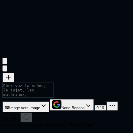
🖼
Image vers image
Nano Banana
9:16
18
crédits
Connectez-vous pour générer avec Nano Banana