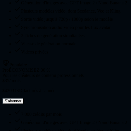
Génération d'images avec GPT Image 2 / Nano Banana 2
Plusieurs modèles vidéo, dont Seedance, Veo et Kling
Sortie vidéo jusqu'à 720p / 1080p selon le modèle
Synchronisation audio-vidéo pour les flux avatar
2 tâches de génération simultanées
Vitesse de génération normale
Vidéos privées
Populaire
Pro
ÉCONOMISEZ 30 %
Pour les créateurs de contenu professionnels
$35
/ mois
$420 USD facturés à l'année
S'abonner
7 000 crédits par mois
Génération d'images avec GPT Image 2 / Nano Banana 2
Plusieurs modèles vidéo, dont Seedance, Veo et Kling