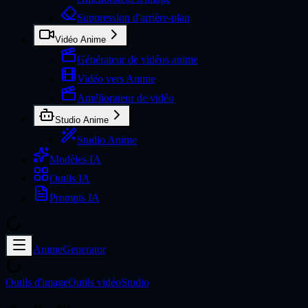
Suppression d'arrière-plan
Vidéo Anime
Générateur de vidéos anime
Vidéo vers Anime
Améliorateur de vidéo
Studio Anime
Studio Anime
Modèles IA
Outils IA
Prompts IA
AnimeGenerator
Outils d'image
Outils vidéo
Studio