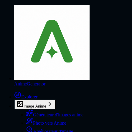
AnimeGenerator
Explorer
Image Anime
Générateur d'images anime
Photo vers Anime
Améliorateur d'image