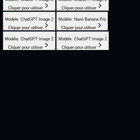
Cliquer pour utiliser
Cliquer pour utiliser
Modèle
:
ChatGPT Image 2
Modèle
:
Nano Banana Pro
Cliquer pour utiliser
Cliquer pour utiliser
Modèle
:
ChatGPT Image 2
Modèle
:
ChatGPT Image 2
Cliquer pour utiliser
Cliquer pour utiliser
Créez votre image IA en trois étapes
Image
1
Rédigez le prompt de l'image