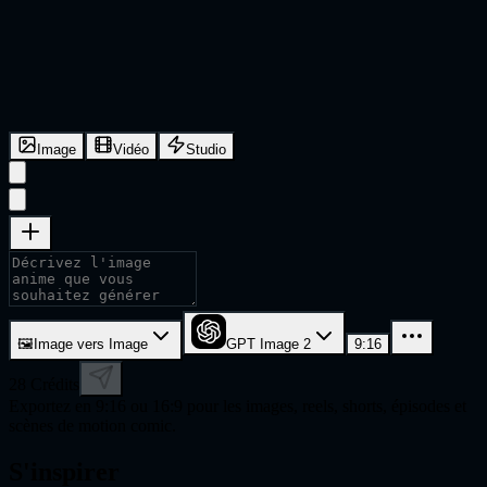
Image
Vidéo
Studio
🖼
Image vers Image
GPT Image 2
9:16
28
Crédits
Exportez en 9:16 ou 16:9 pour les images, reels, shorts, épisodes et
scènes de motion comic.
S'inspirer