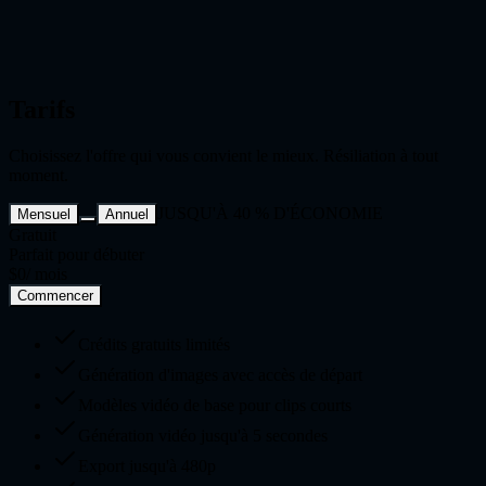
SoloStudio
,
Créateur indépendant
SoloStudio
Créateur indépendant
Tarifs
Choisissez l'offre qui vous convient le mieux. Résiliation à tout
moment.
JUSQU'À 40 % D'ÉCONOMIE
Mensuel
Annuel
Gratuit
Parfait pour débuter
$0
/ mois
Commencer
Crédits gratuits limités
Génération d'images avec accès de départ
Modèles vidéo de base pour clips courts
Génération vidéo jusqu'à 5 secondes
Export jusqu'à 480p