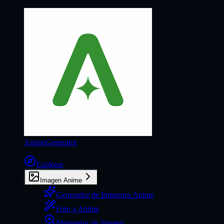
AnimeGenerator
Explorar
Imagen Anime
Generador de Imágenes Anime
Foto a Anime
Mejorador de Imagen