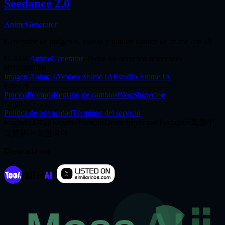
Seedance 2.0
AnimeGenerator
Generador de imágenes, videos y motion comics de anime con IA
©
2024
AnimeGenerator
,
Todos los derechos reservados
Herramientas
Imagen Anime IA
Video Anime IA
Estudio Anime IA
Enlaces
Precios
Prompts
Registro de cambios
Blog
Showcase
Legal
Política de privacidad
Términos del servicio
English
日本語
Español
Français
Deutsch
Русский
Português
繁體中
文
简体中文
한국어
Destacado por