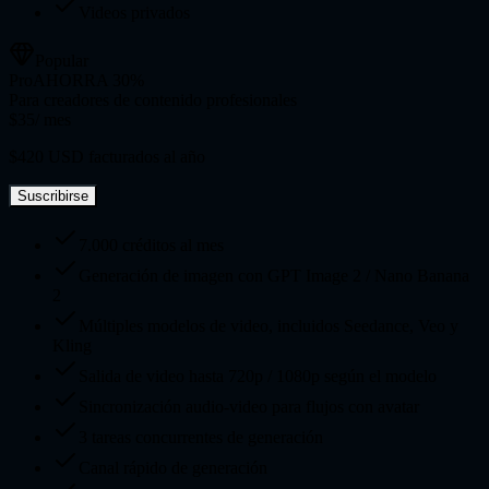
Videos privados
Popular
Pro
AHORRA 30%
Para creadores de contenido profesionales
$35
/ mes
$420 USD facturados al año
Suscribirse
7.000 créditos al mes
Generación de imagen con GPT Image 2 / Nano Banana
2
Múltiples modelos de video, incluidos Seedance, Veo y
Kling
Salida de video hasta 720p / 1080p según el modelo
Sincronización audio-video para flujos con avatar
3 tareas concurrentes de generación
Canal rápido de generación