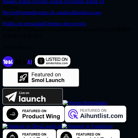
Imagen Anime IA
Video Anime IA
Estudio Anime IA
Enlaces
Precios
Prompts
Registro de cambios
Blog
Showcase
Legal
Política de privacidad
Términos del servicio
English
日本語
Español
Français
Deutsch
Русский
Português
繁體中
文
简体中文
한국어
Destacado por