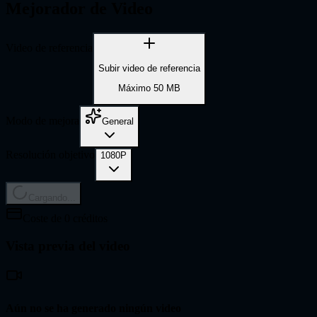
Mejorador de Video
Video de referencia
Subir video de referencia
Máximo 50 MB
Modo de mejora
General
Resolución objetivo
1080P
Cargando...
Coste de 0 créditos
Vista previa del video
Aún no se ha generado ningún video