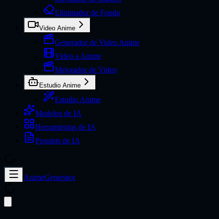
Eliminador de Fondo
Video Anime
Generador de Video Anime
Video a Anime
Mejorador de Video
Estudio Anime
Estudio Anime
Modelos de IA
Herramientas de IA
Prompts de IA
AnimeGenerator