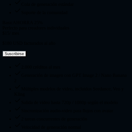
Cola de generación estándar
Soporte de la comunidad
Basic
AHORRA 25%
Perfecto para creadores individuales
$15
/ mes
$180 USD facturados al año
Suscribirse
2.000 créditos al mes
Generación de imagen con GPT Image 2 / Nano Banana
2
Múltiples modelos de video, incluidos Seedance, Veo y
Kling
Salida de video hasta 720p / 1080p según el modelo
Sincronización audio-video para flujos con avatar
2 tareas concurrentes de generación
Velocidad de generación normal