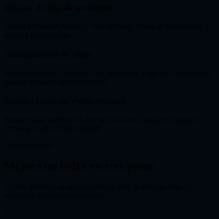
Mejora de clip de producto
Mejora demos de producto, clips de mesa, videos de marketplace y
material promocional.
Actualización de viaje
Recupera detalle y color en clips móviles de viaje, escenas urbanas,
paisajes y videos de estilo de vida.
Restauración de video antiguo
Reduce ruido y mejora el aspecto de videos familiares antiguos,
archivos y clips de baja calidad.
Cómo funciona
Mejora un video en tres pasos
El flujo mantiene la mejora práctica: sube el material, elige el
objetivo y descarga el resultado.
1