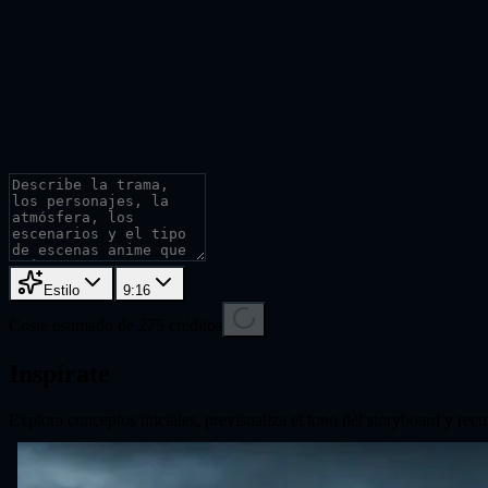
Estilo
9:16
Coste estimado de 275 créditos
Inspírate
Explora conceptos iniciales, previsualiza el tono del storyboard y re