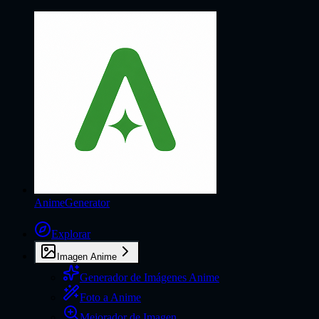
AnimeGenerator
Explorar
Imagen Anime
Generador de Imágenes Anime
Foto a Anime
Mejorador de Imagen