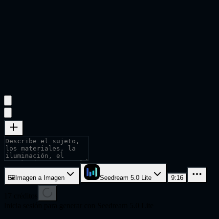
🖼
Imagen a Imagen
Seedream 5.0 Lite
9:16
17
créditos
Inicia sesión para generar con Seedream 5.0 Lite