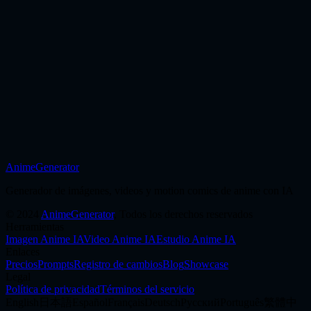
Empieza desde una referencia cuando la prioridad sea la edición
controlada y el restyling.
Abrir página
AnimeGenerator
Empezar a crear
Generador de imágenes, videos y motion comics de anime con IA
©
2024
AnimeGenerator
,
Todos los derechos reservados
Herramientas
Imagen Anime IA
Video Anime IA
Estudio Anime IA
Enlaces
Precios
Prompts
Registro de cambios
Blog
Showcase
Legal
Política de privacidad
Términos del servicio
English
日本語
Español
Français
Deutsch
Русский
Português
繁體中