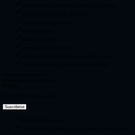
Sincronización audio-video para flujos con avatar
3 tareas concurrentes de generación
Canal rápido de generación
Videos privados
Sin marca de agua
Derechos de uso comercial
Mayor capacidad mensual para imagen y video
Acceso prioritario a modelos recién añadidos
Ultimate
AHORRA 40%
Potencia total para empresas
$60
/ mes
$720 USD facturados al año
Suscribirse
16.000 créditos al mes
Generación de imagen con GPT Image 2 / Nano Banana
2