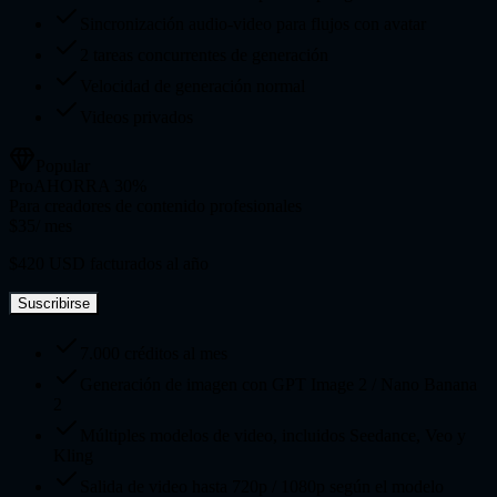
Sincronización audio-video para flujos con avatar
2 tareas concurrentes de generación
Velocidad de generación normal
Videos privados
Popular
Pro
AHORRA 30%
Para creadores de contenido profesionales
$35
/ mes
$420 USD facturados al año
Suscribirse
7.000 créditos al mes
Generación de imagen con GPT Image 2 / Nano Banana
2
Múltiples modelos de video, incluidos Seedance, Veo y
Kling
Salida de video hasta 720p / 1080p según el modelo