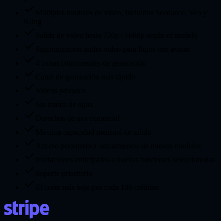
Múltiples modelos de video, incluidos Seedance, Veo y
Kling
Salida de video hasta 720p / 1080p según el modelo
Sincronización audio-video para flujos con avatar
4 tareas concurrentes de generación
Canal de generación más rápido
Videos privados
Sin marca de agua
Derechos de uso comercial
Máxima capacidad mensual de salida
Acceso prioritario a lanzamientos de nuevos modelos
Invitaciones anticipadas a nuevas funciones seleccionadas
Soporte prioritario
El coste más bajo por cada 100 créditos