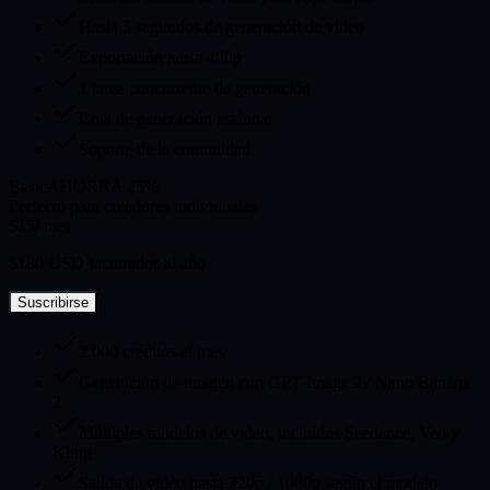
Hasta 5 segundos de generación de video
Exportación hasta 480p
1 tarea concurrente de generación
Cola de generación estándar
Soporte de la comunidad
Basic
AHORRA 25%
Perfecto para creadores individuales
$15
/ mes
$180 USD facturados al año
Suscribirse
2.000 créditos al mes
Generación de imagen con GPT Image 2 / Nano Banana
2
Múltiples modelos de video, incluidos Seedance, Veo y
Kling
Salida de video hasta 720p / 1080p según el modelo