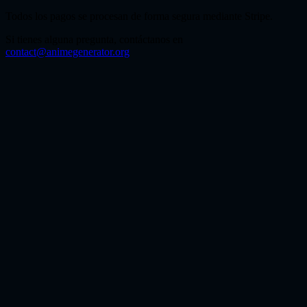
Todos los pagos se procesan de forma segura mediante Stripe.
Si tienes alguna pregunta, contáctanos en
contact@animegenerator.org
¿Para qué destaca Seedream 5.0 Lite?
Seedream 5.0 Lite destaca en visuales comerciales premium donde
el realismo de materiales, la iluminación cinematográfica y el alto
nivel de detalle importan más que la ideación rápida.
¿Seedream 5.0 Lite sirve para moda e imágenes de
producto?
Sí. Es una opción fuerte para editoriales de moda, campañas de
belleza, hero shots de producto, joyería, interiores, fotografía