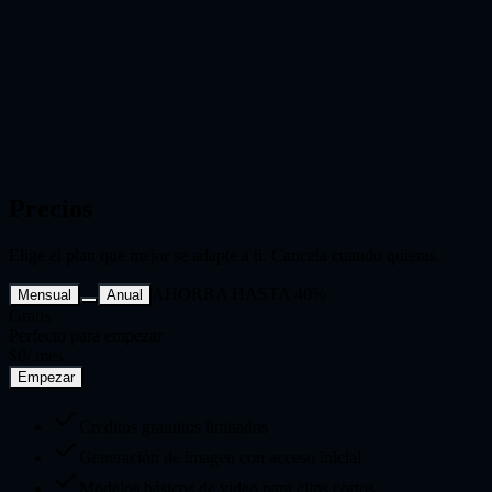
Precios
Elige el plan que mejor se adapte a ti. Cancela cuando quieras.
AHORRA HASTA 40%
Mensual
Anual
Gratis
Perfecto para empezar
$0
/ mes
Empezar
Créditos gratuitos limitados
Generación de imagen con acceso inicial
Modelos básicos de video para clips cortos