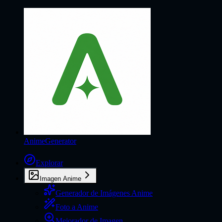
AnimeGenerator
Explorar
Imagen Anime
Generador de Imágenes Anime
Foto a Anime
Mejorador de Imagen