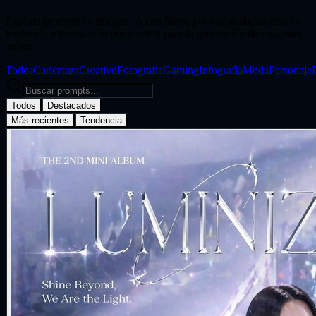
Explora prompts de imagen IA con filtros por categoría, tarjetas en
tendencia e inspiración por modelo para la generación de imágenes
anime.
Todos
Caricatura
Creativo
Fotografía
Gaming
Infografía
Moda
Personaje
Todos
Destacados
Más recientes
Tendencia