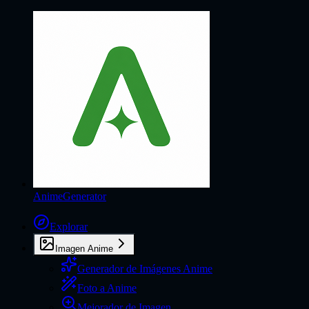
AnimeGenerator
Explorar
Imagen Anime
Generador de Imágenes Anime
Foto a Anime
Mejorador de Imagen