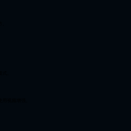
节。
m 模式。
使用视频增强。
。