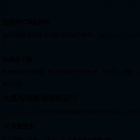
2
选择模式和分辨率
根据视频类型选择增强模式和目标分辨率，例如 general、UGC、old 
3
生成并下载
预览增强后的视频，然后下载用于社交发布、商品页、档案、
核心功能
为通用视频增强而设计
AI Video Enhancer 专注于多种视频类型的实用品质提升，
AI 视频放大
提高视频分辨率，让预览、导出和发布质量更清晰。