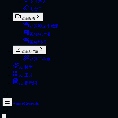
图片放大
去背景
动漫视频
动漫视频生成器
视频转动漫
视频增强
动漫工作室
动漫工作室
AI 模型
AI 工具
AI 提示词
AnimeGenerator