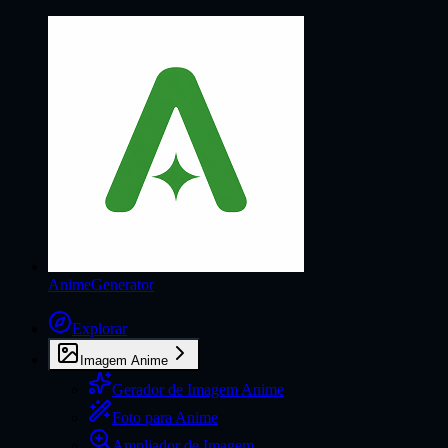
AnimeGenerator
Explorar
Imagem Anime
Gerador de Imagem Anime
Foto para Anime
Ampliador de Imagem