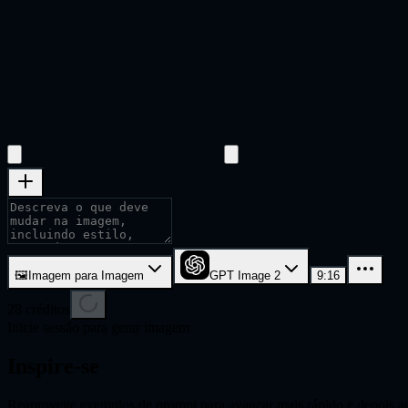
🖼
Imagem para Imagem
GPT Image 2
9:16
28
créditos
Inicie sessão para gerar imagem
Inspire-se
Reaproveite exemplos de prompt para avançar mais rápido e depois ad