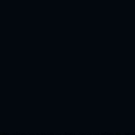
apte-os às mudanças visuais que deseja obter da sua própria imagem de