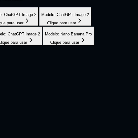
o
:
ChatGPT Image 2
Modelo
:
ChatGPT Image 2
que para usar
Clique para usar
elo
:
ChatGPT Image 2
Modelo
:
Nano Banana Pro
lique para usar
Clique para usar