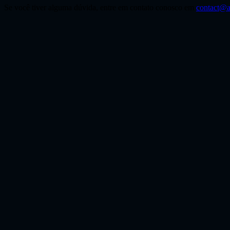
Se você tiver alguma dúvida, entre em contato conosco em
contact@a
O que posso fazer com o Gerador de Imagem para 
Você pode reestilizar imagens, refinar visuais de produto, ajustar a d
Preciso enviar uma imagem de referência?
Sim. Este fluxo foi projetado especificamente para geração de imag
Como devo escrever o prompt?
Foque no que deve permanecer da imagem original e no que deve mudar
Posso usá-lo para várias direções visuais?
Sim. Você pode reutilizar a mesma imagem de referência e continuar a