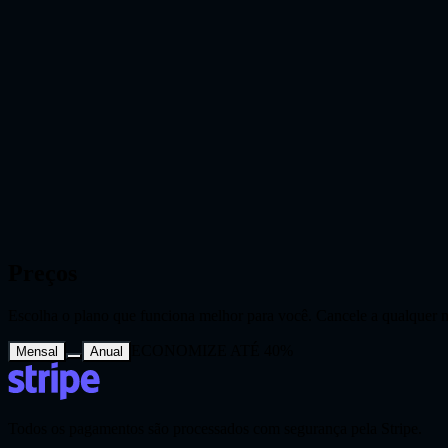
Remixe a mesma imagem de referência em layouts verticais, quadrados 
Iteração rápida a partir de uma única imagem
Mantenha uma imagem de referência fixa enquanto altera o prompt par
Útil para fluxos de design e conteúdo
Use geração de imagem para imagem para revisões conceituais, edições
Preços
Escolha o plano que funciona melhor para você. Cancele a qualquer
ECONOMIZE ATÉ 40%
Mensal
Anual
Todos os pagamentos são processados com segurança pela Stripe.