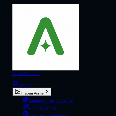
AnimeGenerator
Explorar
Imagem Anime
Gerador de Imagem Anime
Foto para Anime
Ampliador de Imagem