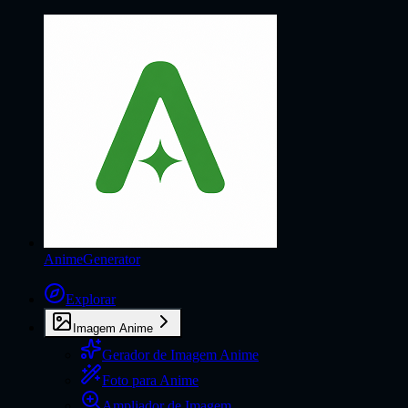
AnimeGenerator
Explorar
Imagem Anime
Gerador de Imagem Anime
Foto para Anime
Ampliador de Imagem