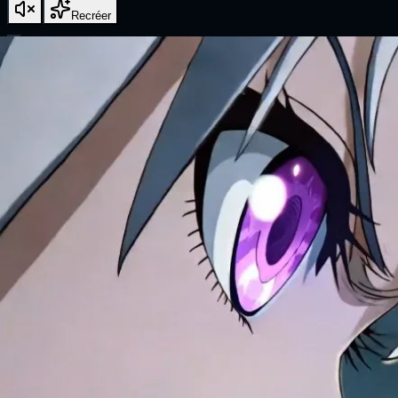
Recréer