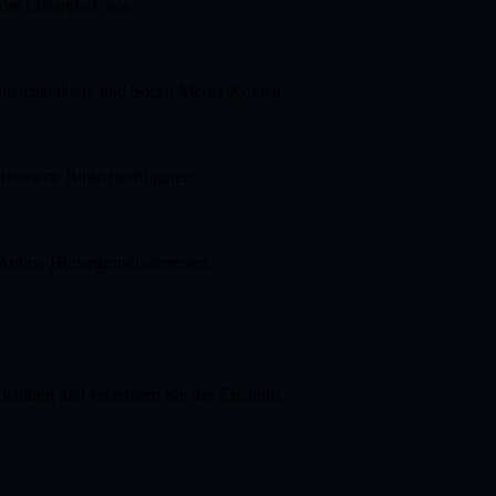
er Lifestyle-Fotos.
nspielcharaktere und Social-Media-Konten.
ustrierte Bilderbuchfiguren.
Anime-Hintergrundreferenzen.
ichtung und verfeinern Sie das Ergebnis.