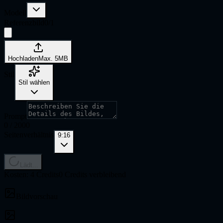
Modell
Referenzbild
0
/
1
Hochladen
Max. 5MB
Stil
Stil wählen
Prompt
0
/
2000
Seitenverhältnis
9:16
Lädt...
Kosten: 4 Credits
0 Credits verbleibend
Bildvorschau