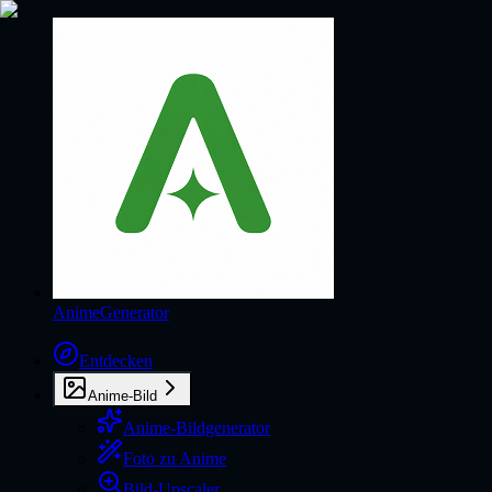
AnimeGenerator
Entdecken
Anime-Bild
Anime-Bildgenerator
Foto zu Anime
Bild-Upscaler