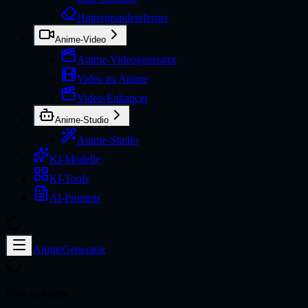
Hintergrundentferner
Anime-Video
Anime-Videogenerator
Video zu Anime
Video-Enhancer
Anime-Studio
Anime-Studio
KI-Modelle
KI-Tools
AI-Prompts
AnimeGenerator
Foto zu Anime