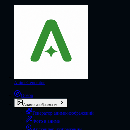
AnimeGenerator
Обзор
Аниме-изображения
Генератор аниме-изображений
Фото в аниме
Апскейлер изображений