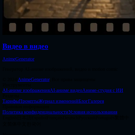
Видео в видео
AnimeGenerator
Генератор AI-аниме изображений, видео и motion comic
©
2024
AnimeGenerator
,
Все права защищены
Инструменты
AI-аниме изображения
AI-аниме видео
Аниме-студия с ИИ
Разделы
Тарифы
Промпты
Журнал изменений
Блог
Галерея
Правовая информация
Политика конфиденциальности
Условия использования
English
日本語
Español
Français
Deutsch
Русский
Português
繁體中
文
简体中文
한국어
Упоминания