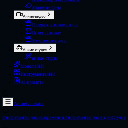
Удаление фона
Аниме-видео
Генератор аниме-видео
Видео в аниме
Улучшение видео
Аниме-студия
аниме-студия
Модели ИИ
Инструменты ИИ
AI-промпты
AnimeGenerator
Инструменты для изображений
Инструменты для видео
Студия