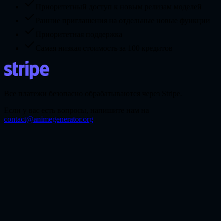
Приоритетный доступ к новым релизам моделей
Ранние приглашения на отдельные новые функции
Приоритетная поддержка
Самая низкая стоимость за 100 кредитов
Все платежи безопасно обрабатываются через Stripe.
Если у вас есть вопросы, напишите нам на
contact@animegenerator.org
В чем Seedance 2.0 особенно хорош?