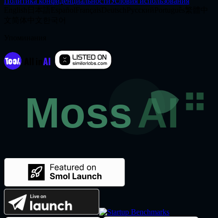
Политика конфиденциальности
Условия использования
English
日本語
Español
Français
Deutsch
Русский
Português
繁體中
文
简体中文
한국어
Упоминания