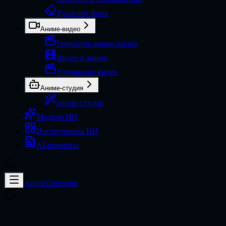
Удаление фона
Аниме-видео
Генератор аниме-видео
Видео в аниме
Улучшение видео
Аниме-студия
аниме-студия
Модели ИИ
Инструменты ИИ
AI-промпты
AnimeGenerator