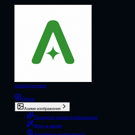
AnimeGenerator
Обзор
Аниме-изображения
Генератор аниме-изображений
Фото в аниме
Апскейлер изображений