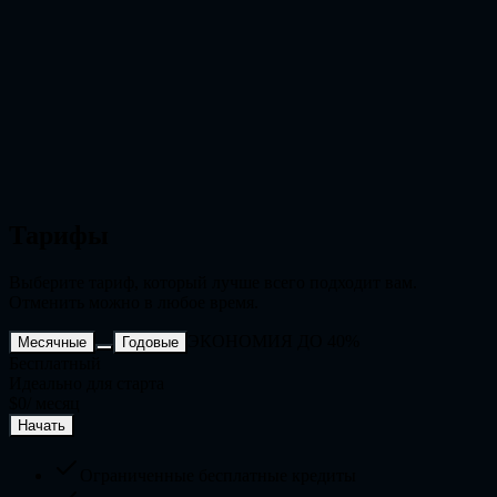
Гибкое управление reference-to-video
Подключайте референсные изображения или клипы
движения, когда тайминг, перформанс или визуальный ритм
сцены требуют более точного совпадения.
Тарифы
Выберите тариф, который лучше всего подходит вам.
Отменить можно в любое время.
ЭКОНОМИЯ ДО 40%
Месячные
Годовые
Бесплатный
Идеально для старта
$0
/ месяц
Начать
Ограниченные бесплатные кредиты