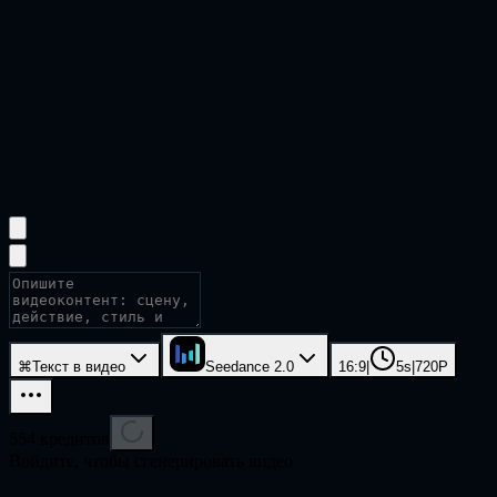
⌘
Текст в видео
Seedance 2.0
16:9
|
5s
|
720P
554
кредитов
Войдите, чтобы сгенерировать видео