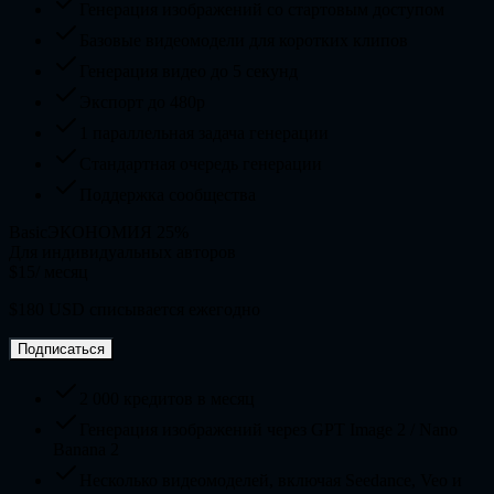
Генерация изображений со стартовым доступом
Базовые видеомодели для коротких клипов
Генерация видео до 5 секунд
Экспорт до 480p
1 параллельная задача генерации
Стандартная очередь генерации
Поддержка сообщества
Basic
ЭКОНОМИЯ 25%
Для индивидуальных авторов
$15
/ месяц
$180 USD списывается ежегодно
Подписаться
2 000 кредитов в месяц
Генерация изображений через GPT Image 2 / Nano
Banana 2
Несколько видеомоделей, включая Seedance, Veo и