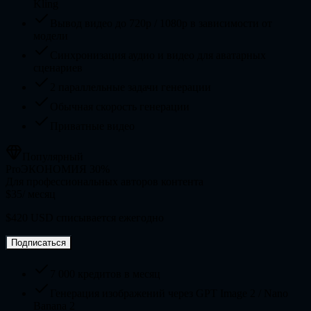
Kling
Вывод видео до 720p / 1080p в зависимости от
модели
Синхронизация аудио и видео для аватарных
сценариев
2 параллельные задачи генерации
Обычная скорость генерации
Приватные видео
Популярный
Pro
ЭКОНОМИЯ 30%
Для профессиональных авторов контента
$35
/ месяц
$420 USD списывается ежегодно
Подписаться
7 000 кредитов в месяц
Генерация изображений через GPT Image 2 / Nano
Banana 2