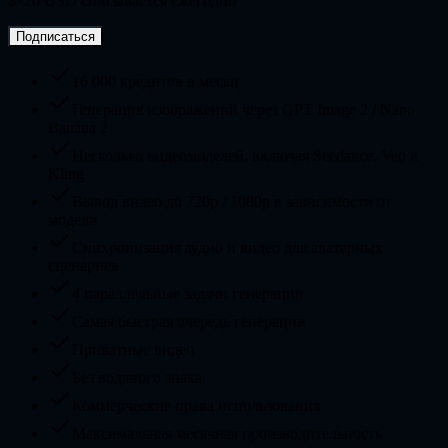
$720 USD списывается ежегодно
Подписаться
16 000 кредитов в месяц
Генерация изображений через GPT Image 2 / Nano
Banana 2
Несколько видеомоделей, включая Seedance, Veo и
Kling
Вывод видео до 720p / 1080p в зависимости от
модели
Синхронизация аудио и видео для аватарных
сценариев
4 параллельные задачи генерации
Самая быстрая очередь генерации
Приватные видео
Без водяного знака
Коммерческие права использования
Максимальная месячная производительность