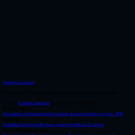
Переходите к GPT Image 2, если нужен более сильный
контроль композиции статичного изображения, рендера
текста или структурных промптов.
Открыть страницу
AnimeGenerator
Начать создание
Генератор AI-аниме изображений, видео и motion comic
©
2024
AnimeGenerator
,
Все права защищены
Инструменты
AI-аниме изображения
AI-аниме видео
Аниме-студия с ИИ
Разделы
Тарифы
Промпты
Журнал изменений
Блог
Галерея
Правовая информация