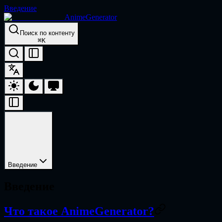
Введение
AnimeGenerator
Поиск по контенту
⌘
K
Введение
Введение
Что такое AnimeGenerator?