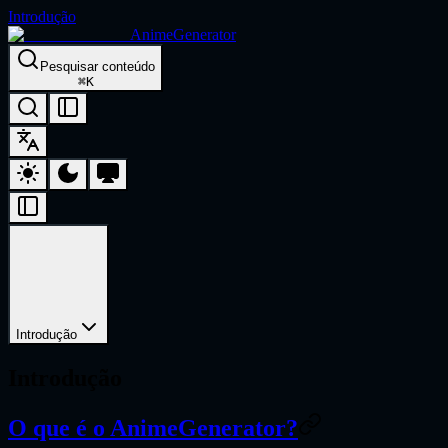
Introdução
AnimeGenerator
Pesquisar conteúdo
⌘
K
Introdução
Introdução
O que é o AnimeGenerator?